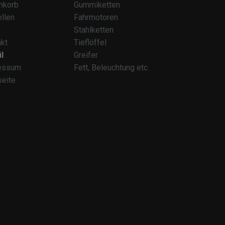
nkorb
Gummiketten
llen
Fahrmotoren
Stahlketten
kt
Tieflöffel
l
Greifer
essum
Fett, Beleuchtung etc.
seite