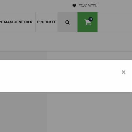
FAVORITEN
0
RE MASCHINE HIER
PRODUKTE
 804
×