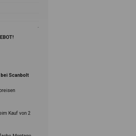
GEBOT!
bei Scanbolt
preisen
eim Kauf von 2
infache Montage.