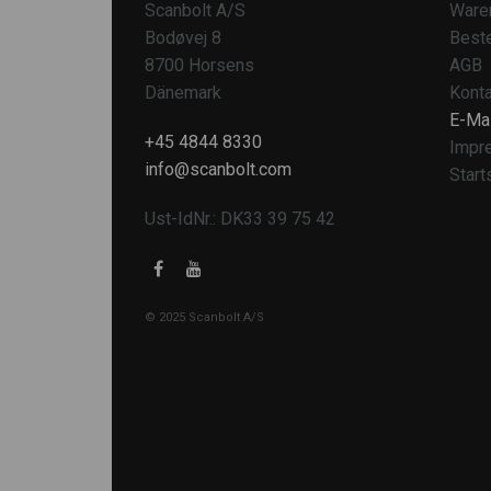
Scanbolt A/S
Ware
Bodøvej 8
Beste
8700 Horsens
AGB
Dänemark
Konta
E-Mai
+45 4844 8330
Impr
info@scanbolt.com
Start
Ust-IdNr.: DK33 39 75 42
© 2025 Scanbolt A/S