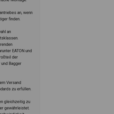
antriebes an, wenn
iger finden.
wahl an
htsklassen.
hrenden
darunter EATON und
roßteil der
r und Bagger
dem Versand
dards zu erfüllen.
n gleichzeitig zu
r gewährleistet.