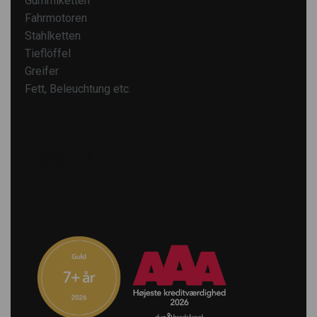
Gummiketten
Fahrmotoren
Stahlketten
Tieflöffel
Greifer
Fett, Beleuchtung etc.