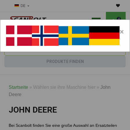
DE
0
×
Benötigen Sie Hilfe bei Verschleißteilen?
Maschine wählen:
PRODUKTE FINDEN
Startseite
»
Wählen sie ihre Maschine hier
»
John
Deere
JOHN DEERE
Bei Scanbolt finden Sie eine große Auswahl an Ersatzteilen