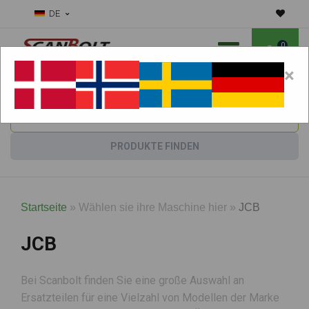
DE
0
×
Benötigen Sie Hilfe bei Verschleißteilen?
Maschine wählen:
PRODUKTE FINDEN
Startseite
»
Wählen sie ihre Maschine hier
»
JCB
JCB
Bei Scanbolt finden Sie eine große Auswahl an
Ersatzteilen für eine Vielzahl von Modellen der Marke