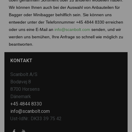
oben genannten Sortiment oder zu anderen Modellen haben.
Wir können Ihnen auch bei der Auswahl von Anbauteilen für
Bagger oder Minibagger behilflich sein. Sie können uns
entweder unter der Telefonnummer +45 4844 8330 erreichen
oder uns eine E-Mail an
info@scanbolt.com
senden, und wir
werden uns bemühen, Ihre Anfrage so schnell wie möglich zu
beantworten.
KONTAKT
Scanbolt A/S
Bodøvej 8
8700 Horsens
Dänemark
+45 4844 8330
info@scanbolt.com
Ust-IdNr.: DK33 39 75 42