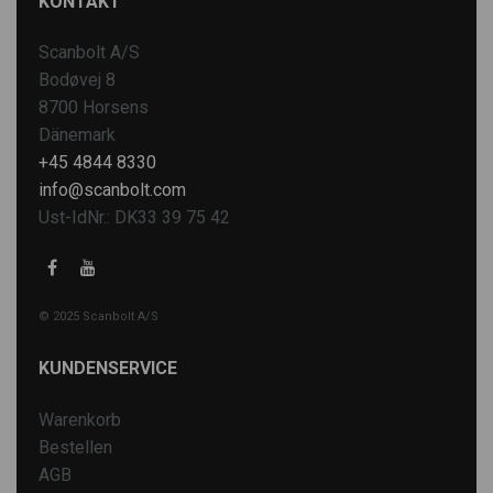
KONTAKT
Scanbolt A/S
Bodøvej 8
8700 Horsens
Dänemark
+45 4844 8330
info@scanbolt.com
Ust-IdNr.: DK33 39 75 42
© 2025 Scanbolt A/S
KUNDENSERVICE
Warenkorb
Bestellen
AGB