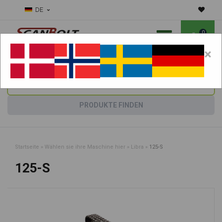
DE
0
×
Benötigen Sie Hilfe bei Verschleißteilen?
Maschine wählen:
PRODUKTE FINDEN
Startseite
»
Wählen sie ihre Maschine hier
»
Libra
»
125-S
125-S