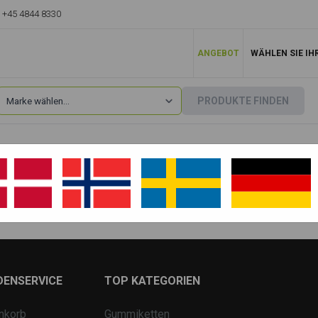
+45 4844 8330
ANGEBOT
WÄHLEN SIE IH
PRODUKTE FINDEN
Terex
»
HR3.7
HR3.7 - Stålbælter
DENSERVICE
TOP KATEGORIEN
nkorb
Gummiketten