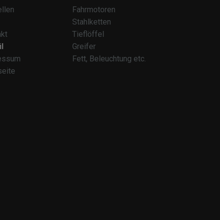
llen
Fahrmotoren
Stahlketten
kt
Tieflöffel
l
Greifer
essum
Fett, Beleuchtung etc.
seite