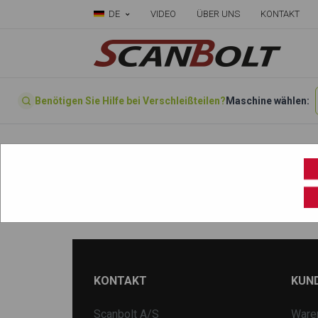
DE
VIDEO
ÜBER UNS
KONTAKT
Benötigen Sie Hilfe bei Verschleißteilen?
Maschine wählen:
Startseite
»
Wählen sie ihre Maschine hier
»
HR3.7 - Gummibælter
KONTAKT
KUN
Scanbolt A/S
Ware