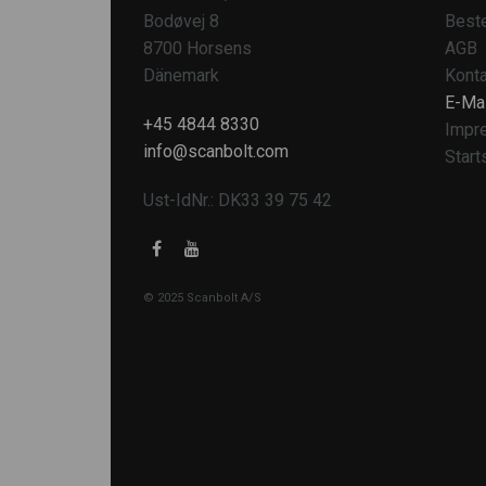
Bodøvej 8
Beste
8700 Horsens
AGB
Dänemark
Konta
E-Mai
+45 4844 8330
Impr
info@scanbolt.com
Start
Ust-IdNr.: DK33 39 75 42
© 2025 Scanbolt A/S