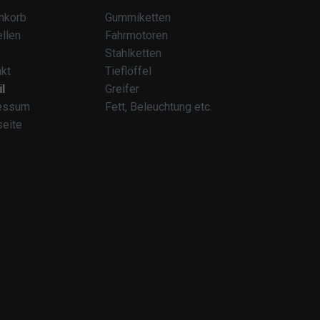
nkorb
Gummiketten
llen
Fahrmotoren
Stahlketten
kt
Tieflöffel
l
Greifer
essum
Fett, Beleuchtung etc.
seite