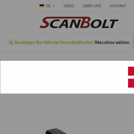
DE
VIDEO
ÜBER UNS
KONTAKT
Benötigen Sie Hilfe bei Verschleißteilen?
Maschine wählen:
Startseite
»
Wählen sie ihre Maschine hier
»
R105.3