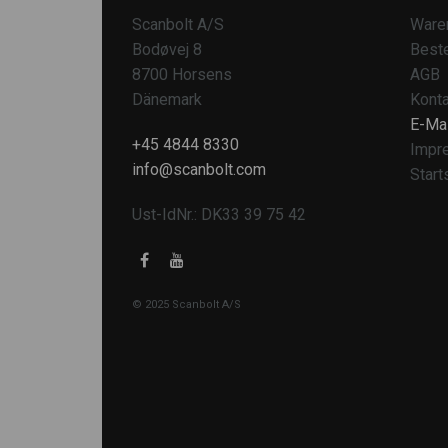
Scanbolt A/S
Ware
Bodøvej 8
Beste
8700 Horsens
AGB
Dänemark
Konta
E-Mai
+45 4844 8330
Impr
info@scanbolt.com
Start
Ust-IdNr.: DK33 39 75 42
© 2025 Scanbolt A/S