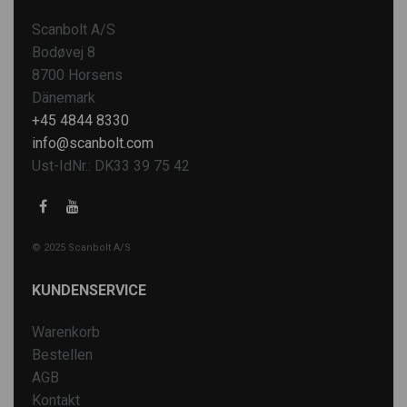
Scanbolt A/S
Bodøvej 8
8700 Horsens
Dänemark
+45 4844 8330
info@scanbolt.com
Ust-IdNr.: DK33 39 75 42
© 2025 Scanbolt A/S
KUNDENSERVICE
Warenkorb
Bestellen
AGB
Kontakt