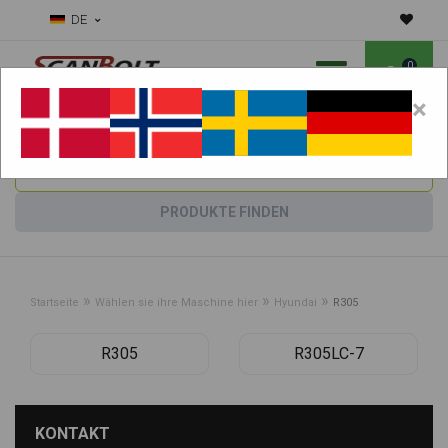
DE
0
×
Benötigen Sie Hilfe bei Verschleißteilen?
Maschine wählen:
PRODUKTE FINDEN
»
»
»
Startseite
Wählen sie ihre Maschine hier
Hyundai
R305
R305
R305LC-7
KONTAKT