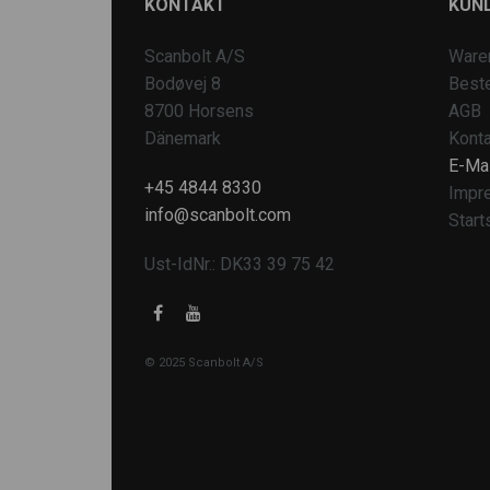
KONTAKT
KUN
Scanbolt A/S
Ware
Bodøvej 8
Beste
8700 Horsens
AGB
Dänemark
Konta
E-Mai
+45 4844 8330
Impr
info@scanbolt.com
Start
Ust-IdNr.: DK33 39 75 42
© 2025 Scanbolt A/S