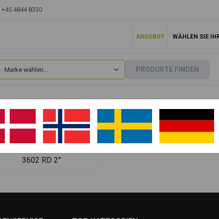
+45 4844 8330
ANGEBOT
WÄHLEN SIE IH
PRODUKTE FINDEN
Neuson
»
3602
3602 RD
3602 RD Force
3602 RD 2°