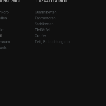
DENSERVICE
TOP KATEGORIEN
nkorb
Gummiketten
llen
Fahrmotoren
Stahlketten
kt
Tieflöffel
l
Greifer
essum
Fett, Beleuchtung etc.
seite