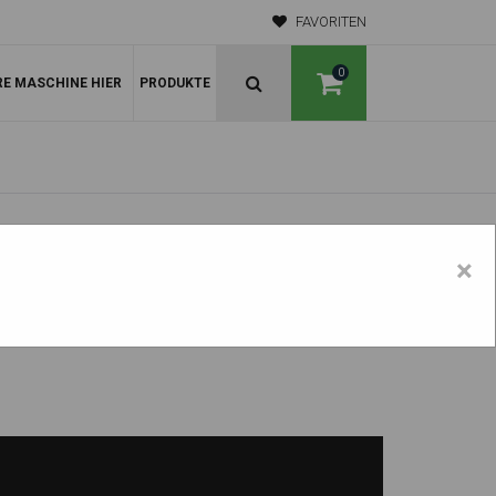
FAVORITEN
0
RE MASCHINE HIER
PRODUKTE
×
3602 RD SLR