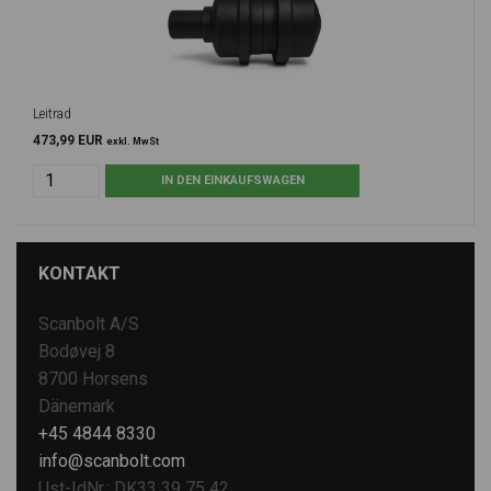
Leitrad
473,99 EUR
exkl. MwSt
KONTAKT
Scanbolt A/S
Bodøvej 8
8700 Horsens
Dänemark
+45 4844 8330
info@scanbolt.com
Ust-IdNr.: DK33 39 75 42