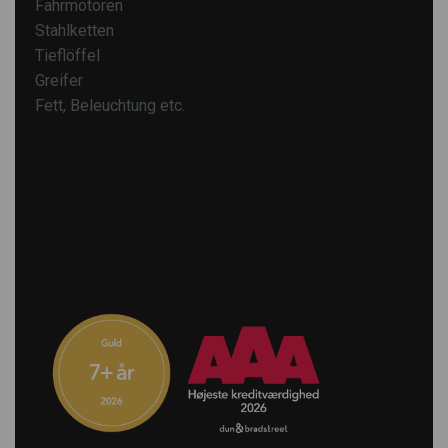
Fahrmotoren
Stahlketten
Tieflöffel
Greifer
Fett, Beleuchtung etc.