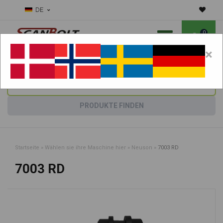
DE
0
×
Benötigen Sie Hilfe bei Verschleißteilen?
Maschine wählen:
PRODUKTE FINDEN
Startseite
»
Wählen sie ihre Maschine hier
»
Neuson
»
7003 RD
7003 RD