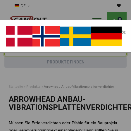
DE
0
×
Benötigen Sie Hilfe bei Verschleißteilen?
Maschine wählen:
PRODUKTE FINDEN
Startseite
»
Produkte
»
Arrowhead Anbau-Vibrationsplattenverdichter
ARROWHEAD ANBAU-
VIBRATIONSPLATTENVERDICHTE
Müssen Sie Erde verdichten oder Pfähle für ein Bauprojekt
oder Renovierungsprojekt einschlagen? Dann sollten Sie in