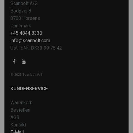
Scanbolt A/S
Bodøvej 8
8700 Horsens
Dänemark
+45 4844 8330
info@scanbolt.com
Ust-IdNr.: DK33 39 75 42
© 2025 Scanbolt A/S
KUNDENSERVICE
Warenkorb
Bestellen
AGB
Kontakt
E-Mail