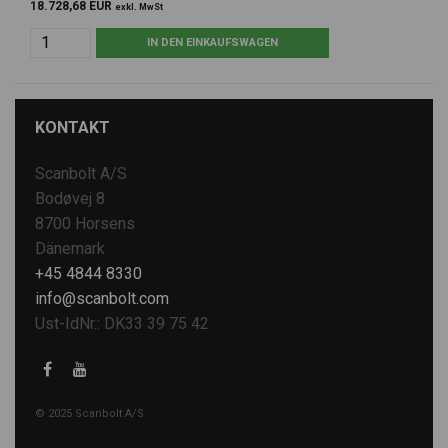
18.728,68 EUR
exkl. MwSt
KONTAKT
Scanbolt A/S
Bodøvej 8
8700 Horsens
Dänemark
+45 4844 8330
info@scanbolt.com
Ust-IdNr.: DK33 39 75 42
© 2025 Scanbolt A/S