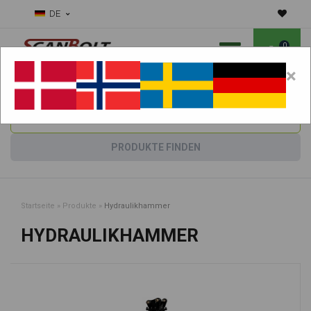
DE
0
×
Benötigen Sie Hilfe bei Verschleißteilen?
Maschine wählen:
PRODUKTE FINDEN
Startseite
»
Produkte
»
Hydraulikhammer
HYDRAULIKHAMMER