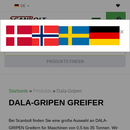
DE
0
×
Benötigen Sie Hilfe bei Verschleißteilen?
Maschine wählen:
PRODUKTE FINDEN
Startseite
»
Produkte
»
Dala-Gripen
DALA-GRIPEN GREIFER
Bei Scanbolt finden Sie eine große Auswahl an DALA-
GRIPEN Greifern für Maschinen von 0,5 bis 35 Tonnen. Wir