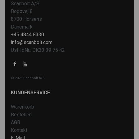
Scanbolt A/S
Bodøvej 8
8700 Horsens
Dänemark
+45 4844 8330
info@scanbolt.com
Ust-IdNr.: DK33 39 75 42
© 2025 Scanbolt A/S
KUNDENSERVICE
Warenkorb
Bestellen
AGB
Kontakt
E-Mail