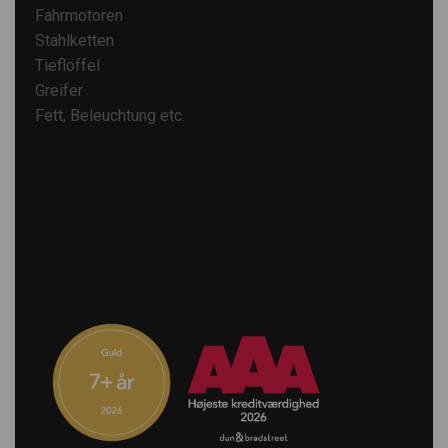
Fahrmotoren
Stahlketten
Tieflöffel
Greifer
Fett, Beleuchtung etc.