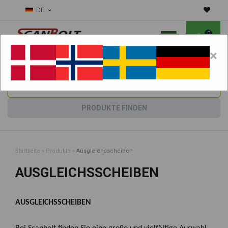
DE
0
×
Benötigen Sie Hilfe bei Verschleißteilen?
Maschine wählen:
PRODUKTE FINDEN
Startseite
»
Produkte
»
Ausgleichsscheiben
AUSGLEICHSSCHEIBEN
AUSGLEICHSSCHEIBEN