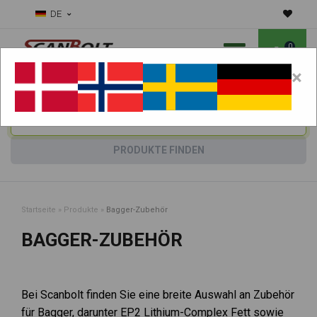
DE
0
×
Benötigen Sie Hilfe bei Verschleißteilen?
Maschine wählen:
PRODUKTE FINDEN
Startseite
»
Produkte
»
Bagger-Zubehör
BAGGER-ZUBEHÖR
Bei Scanbolt finden Sie eine breite Auswahl an Zubehör
für Bagger, darunter EP2 Lithium-Complex Fett sowie