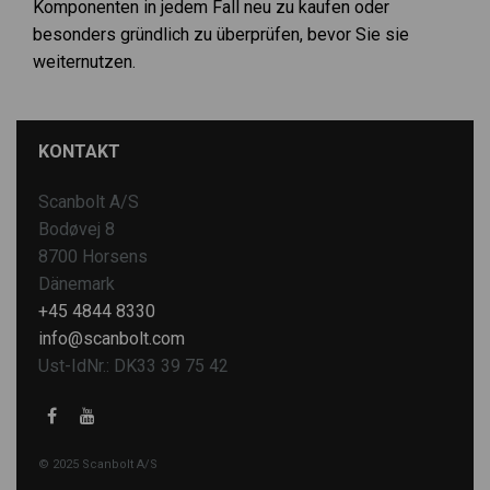
Komponenten in jedem Fall neu zu kaufen oder
besonders gründlich zu überprüfen, bevor Sie sie
weiternutzen.
KONTAKT
Scanbolt A/S
Bodøvej 8
8700 Horsens
Dänemark
+45 4844 8330
info@scanbolt.com
Ust-IdNr.: DK33 39 75 42
© 2025 Scanbolt A/S