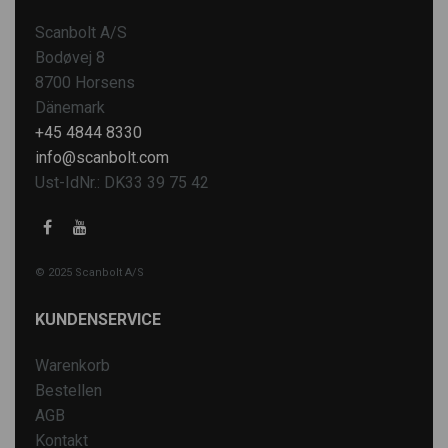
Scanbolt A/S
Bodøvej 8
8700 Horsens
Dänemark
+45 4844 8330
info@scanbolt.com
Ust-IdNr.: DK33 39 75 42
© 2025 Scanbolt A/S
KUNDENSERVICE
Warenkorb
Bestellen
AGB
Kontakt