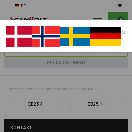
DE
0
×
Benötigen Sie Hilfe bei Verschleißteilen?
Maschine wählen:
PRODUKTE FINDEN
»
»
»
Startseite
Wählen sie ihre Maschine hier
Pel-Job
EB25
EB25.4
EB25.4-1
KONTAKT