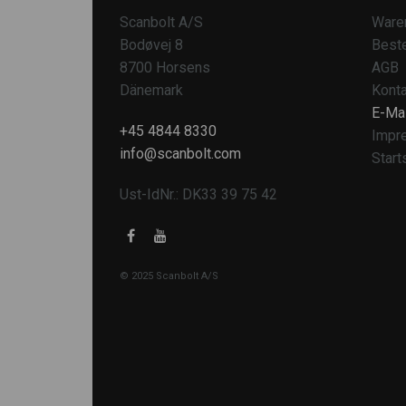
Scanbolt A/S
Ware
Bodøvej 8
Beste
8700 Horsens
AGB
Dänemark
Konta
E-Mai
+45 4844 8330
Impr
info@scanbolt.com
Start
Ust-IdNr.: DK33 39 75 42
© 2025 Scanbolt A/S