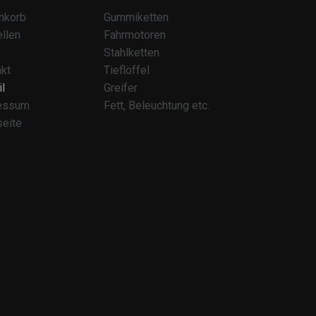
nkorb
Gummiketten
llen
Fahrmotoren
Stahlketten
kt
Tieflöffel
l
Greifer
essum
Fett, Beleuchtung etc.
seite