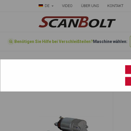
DE
VIDEO
ÜBER UNS
KONTAKT
Benötigen Sie Hilfe bei Verschleißteilen?
Maschine wählen:
Startseite
»
Wählen sie ihre Maschine hier
»
EB750