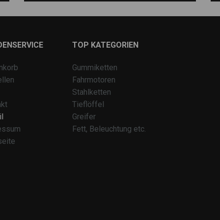
DENSERVICE
TOP KATEGORIEN
nkorb
Gummiketten
llen
Fahrmotoren
Stahlketten
kt
Tieflöffel
l
Greifer
essum
Fett, Beleuchtung etc.
seite