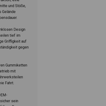
itte und Stöße,
s Gelände
bensdauer.
enklosen Design
eilen tief im
 Griffigkeit auf
tändigkeit gegen
eren Gummiketten
trieb mit
ahrwerksteilen
ie Fahrt.
OEM-
sicher sein