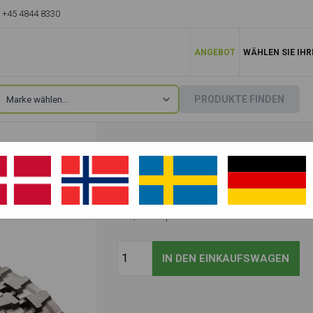
+45 4844 8330
ANGEBOT
WÄHLEN SIE IHR
PRODUKTE FINDEN
GUMMIKETTE 230X
 Gummiketten
584,62
EUR pr. stk.
exkl.
730,78
EUR pr. stk.
inkl. MwSt.