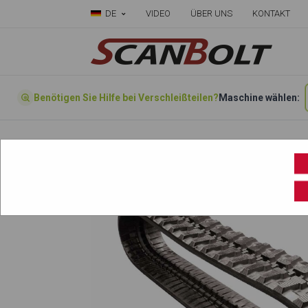
DE
VIDEO
ÜBER UNS
KONTAKT
Benötigen Sie Hilfe bei Verschleißteilen?
Maschine wählen:
Forside
»
Produkte
»
Gummiketten
»
320 mm.