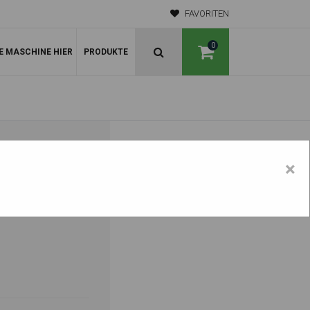
FAVORITEN
0
E MASCHINE HIER
PRODUKTE
54X84
×
 MwSt.