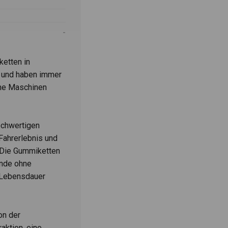
etten in
 und haben immer
ene Maschinen
ochwertigen
 Fahrerlebnis und
 Die Gummiketten
nde ohne
 Lebensdauer
on der
aktion, eine