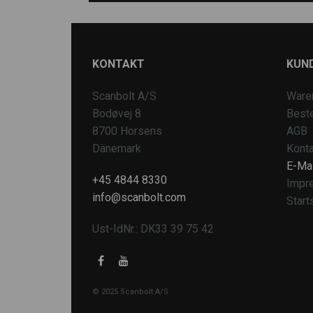
KONTAKT
KUN
Scanbolt A/S
Ware
Bodøvej 8
Beste
8700 Horsens
AGB
Dänemark
Konta
E-Mai
+45 4844 8330
Impr
info@scanbolt.com
Start
Ust-IdNr.: DK33 39 75 42
© 2025 Scanbolt A/S