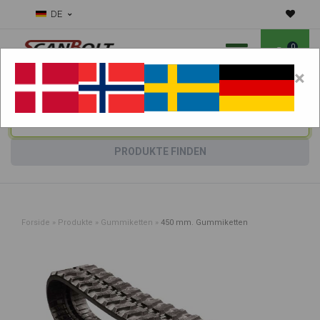
DE
0
×
Benötigen Sie Hilfe bei Verschleißteilen?
Maschine wählen:
PRODUKTE FINDEN
Forside
»
Produkte
»
Gummiketten
»
450 mm. Gummiketten