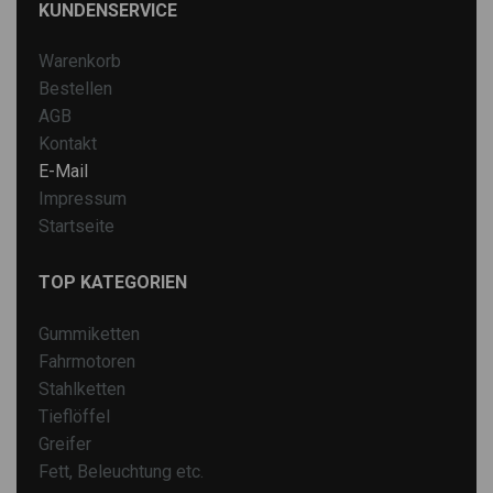
KUNDENSERVICE
Warenkorb
Bestellen
AGB
Kontakt
E-Mail
Impressum
Startseite
TOP KATEGORIEN
Gummiketten
Fahrmotoren
Stahlketten
Tieflöffel
Greifer
Fett, Beleuchtung etc.