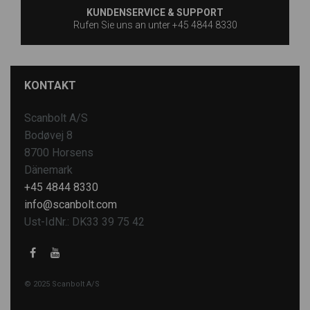
KUNDENSERVICE & SUPPORT
Rufen Sie uns an unter +45 4844 8330
KONTAKT
Scanbolt A/S
Bodøvej 8
8700 Horsens
Dänemark
+45 4844 8330
info@scanbolt.com
Ust-IdNr.: DK33 39 75 42
© 2025 Scanbolt A/S