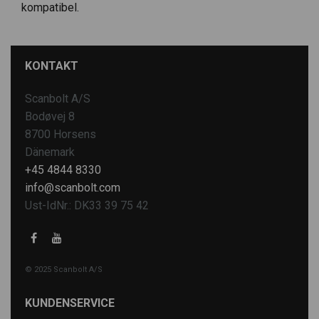
kompatibel.
KONTAKT
Scanbolt A/S
Bodøvej 8
8700 Horsens
Dänemark
+45 4844 8330
info@scanbolt.com
Ust-IdNr.: DK33 39 75 42
© 2025 Scanbolt A/S
KUNDENSERVICE