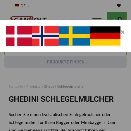
DE
0
×
Benötigen Sie Hilfe bei Verschleißteilen?
Maschine wählen:
PRODUKTE FINDEN
Startseite
»
Produkte
»
Ghedini Schlegelmulcher
GHEDINI SCHLEGELMULCHER
Suchen Sie einen hydraulischen Schlegelmulcher oder
Schlegelmäher für Ihren Bagger oder Minibagger? Dann
sind Sie hier genau richtig. Bei Scanbolt führen wir