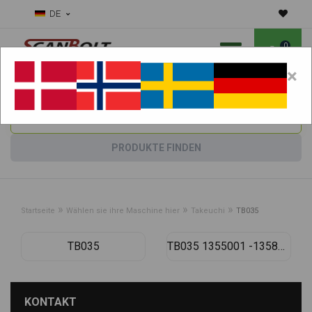
DE
0
×
Benötigen Sie Hilfe bei Verschleißteilen?
Maschine wählen:
PRODUKTE FINDEN
»
»
»
Startseite
Wählen sie ihre Maschine hier
Takeuchi
TB035
TB035
TB035 1355001 -1358193
KONTAKT