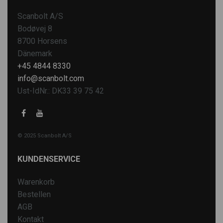
Scanbolt A/S
Bodøvej 8
8700 Horsens
Dänemark
+45 4844 8330
info@scanbolt.com
Ust-IdNr.: DK33 39 75 42
© 2025 Scanbolt A/S
KUNDENSERVICE
Warenkorb
Bestellen
AGB
Kontakt