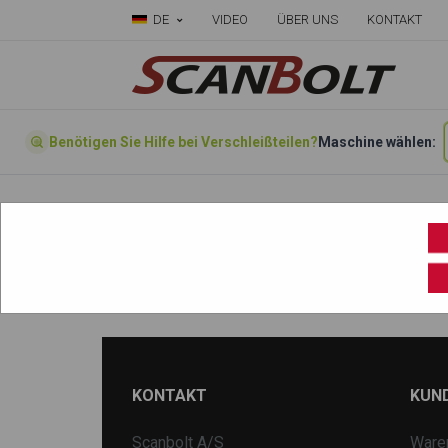
DE
VIDEO
ÜBER UNS
KONTAKT
Benötigen Sie Hilfe bei Verschleißteilen?
Maschine wählen:
Startseite
»
Wählen sie ihre Maschine hier
»
TB75
KONTAKT
KUN
Scanbolt A/S
Ware