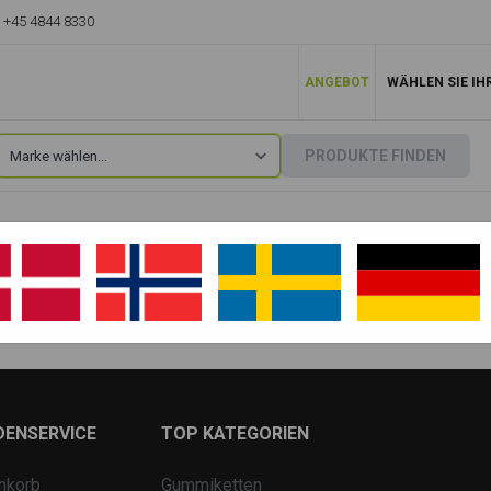
+45 4844 8330
ANGEBOT
WÄHLEN SIE IH
PRODUKTE FINDEN
Takeuchi
»
TB75
TB75 FR
DENSERVICE
TOP KATEGORIEN
nkorb
Gummiketten