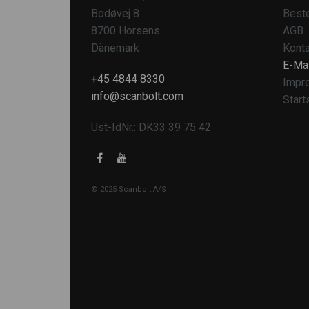
Bodøvej 8
Beste
8700 Horsens
AGB
Dänemark
Konta
E-Mai
+45 4844 8330
Impr
info@scanbolt.com
Start
Ust-IdNr.: DK33 39 75 42
© 2025 Scanbolt A/S