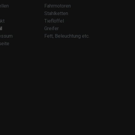
llen
Fahrmotoren
Stahlketten
kt
Tieflöffel
l
Greifer
essum
Fett, Beleuchtung etc.
seite