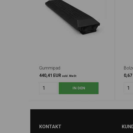
Gummipad
Bolze
440,41 EUR
0,67
exkl. MwSt
KONTAKT
KUN