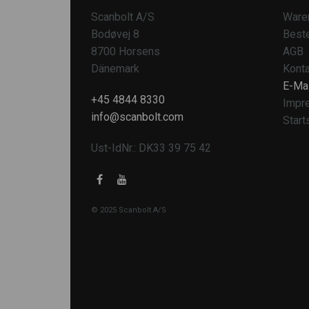
Scanbolt A/S
Ware
Bodøvej 8
Beste
8700 Horsens
AGB
Dänemark
Konta
E-Mai
+45 4844 8330
Impr
info@scanbolt.com
Start
Ust-IdNr.: DK33 39 75 42
© 2025 Scanbolt A/S