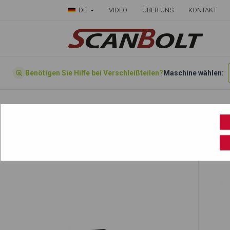
DE
VIDEO
ÜBER UNS
KONTAKT
Benötigen Sie Hilfe bei Verschleißteilen?
Maschine wählen:
Startseite
»
Wählen sie ihre Maschine hier
»
TB1135