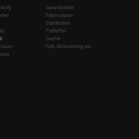
nkorb
Gummiketten
llen
Fahrmotoren
Stahlketten
kt
Tieflöffel
l
Greifer
essum
Fett, Beleuchtung etc.
seite