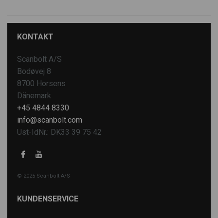
KONTAKT
Scanbolt A/S
Bodøvej 8
8700 Horsens
Dänemark
+45 4844 8330
info@scanbolt.com
Ust-IdNr.: DK33 39 75 42
© 2025 Scanbolt A/S
KUNDENSERVICE