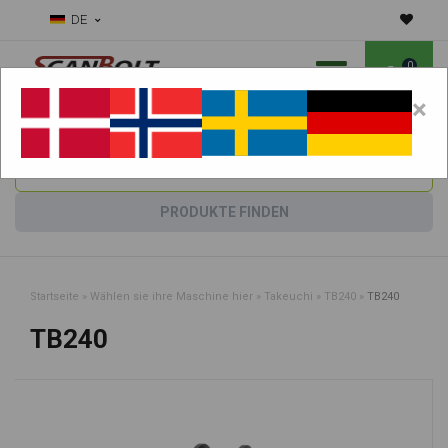
DE
0
×
Benötigen Sie Hilfe bei Verschleißteilen?
Maschine wählen:
PRODUKTE FINDEN
Startseite
»
Wählen sie ihre Maschine hier
»
Takeuchi
»
TB240
»
TB240
TB240