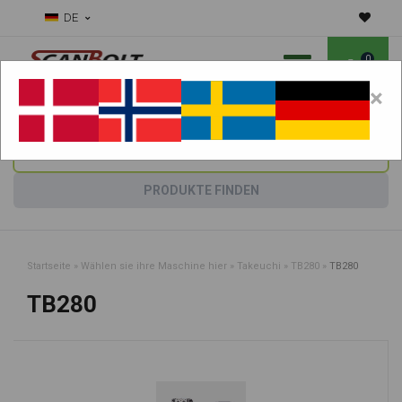
DE
0
×
Benötigen Sie Hilfe bei Verschleißteilen?
Maschine wählen:
PRODUKTE FINDEN
Startseite
»
Wählen sie ihre Maschine hier
»
Takeuchi
»
TB280
»
TB280
TB280