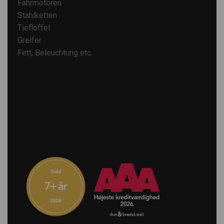
Fahrmotoren
Stahlketten
Tieflöffel
Greifer
Fett, Beleuchtung etc.