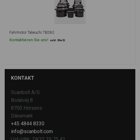
Fahrmotor Takeuchi TB280
Kontaktieren Sie uns!
exkl. MwSt
KONTAKT
Scanbolt A/S
Bodøvej 8
8700 Horsens
Dänemark
+45 4844 8330
info@scanbolt.com
Ust-IdNr.: DK33 39 75 42