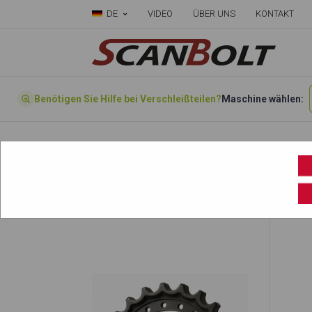
DE
VIDEO
ÜBER UNS
KONTAKT
Benötigen Sie Hilfe bei Verschleißteilen?
Maschine wählen:
Startseite
»
Wählen sie ihre Maschine hier
»
TB215 R