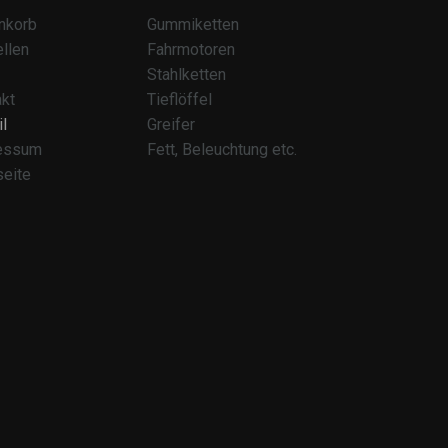
nkorb
Gummiketten
llen
Fahrmotoren
Stahlketten
kt
Tieflöffel
l
Greifer
essum
Fett, Beleuchtung etc.
seite