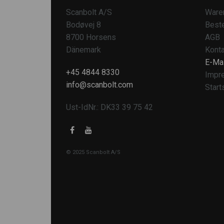
Scanbolt A/S
Ware
Bodøvej 8
Beste
8700 Horsens
AGB
Dänemark
Konta
E-Mai
+45 4844 8330
Impr
info@scanbolt.com
Start
Ust-IdNr.: DK33 39 75 42
© 2025 Scanbolt A/S