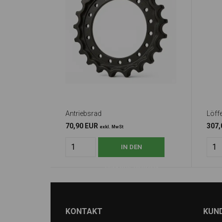
Antriebsrad
Löff
70,90 EUR
307,
exkl. MwSt
KONTAKT
KUN