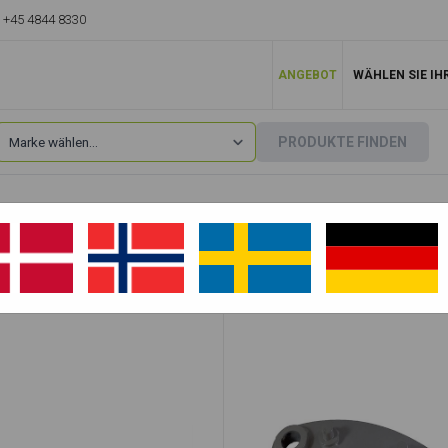
+45 4844 8330
ANGEBOT
WÄHLEN SIE IH
PRODUKTE FINDEN
Takeuchi
»
TB215
»
TB215 R