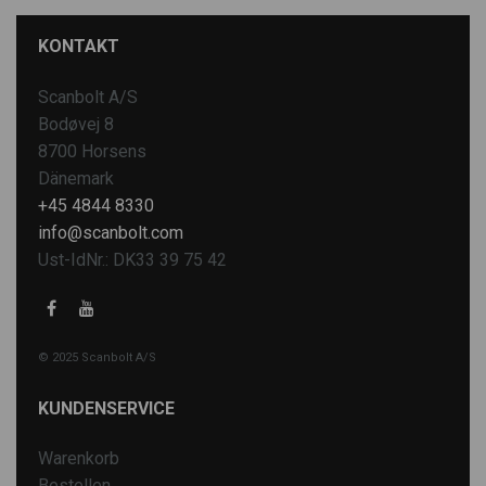
KONTAKT
Scanbolt A/S
Bodøvej 8
8700 Horsens
Dänemark
+45 4844 8330
info@scanbolt.com
Ust-IdNr.: DK33 39 75 42
© 2025 Scanbolt A/S
KUNDENSERVICE
Warenkorb
Bestellen