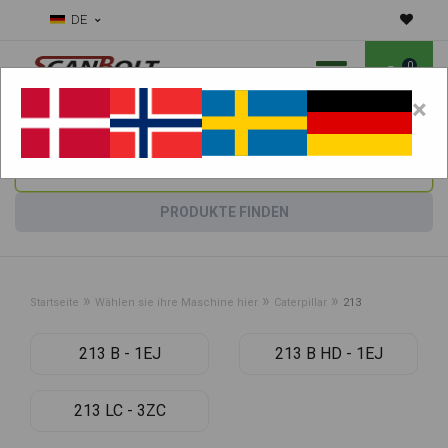
DE
0
×
Benötigen Sie Hilfe bei Verschleißteilen?
Maschine wählen:
PRODUKTE FINDEN
»
»
»
Startseite
Wählen sie ihre Maschine hier
Caterpillar
213
213 B - 1EJ
213 B HD - 1EJ
213 LC - 3ZC