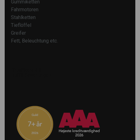
Gummiketten
Fahrmotoren
Stahlketten
Tieflöffel
Greifer
Fett, Beleuchtung etc.