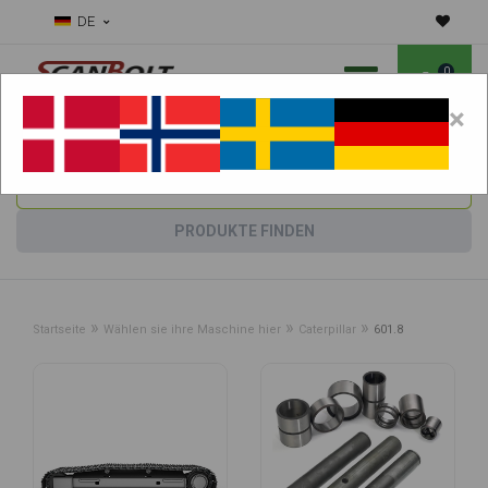
DE
0
×
Benötigen Sie Hilfe bei Verschleißteilen?
Maschine wählen:
PRODUKTE FINDEN
»
»
»
Startseite
Wählen sie ihre Maschine hier
Caterpillar
601.8