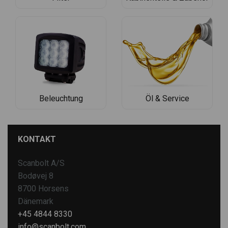
Beleuchtung
Öl & Service
KONTAKT
Scanbolt A/S
Bodøvej 8
8700 Horsens
Dänemark
+45 4844 8330
info@scanbolt.com