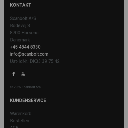
KONTAKT
Scanbolt A/S
Bodøvej 8
8700 Horsens
Dänemark
+45 4844 8330
info@scanbolt.com
Ust-IdNr.: DK33 39 75 42
© 2025 Scanbolt A/S
KUNDENSERVICE
Warenkorb
Bestellen
AGB