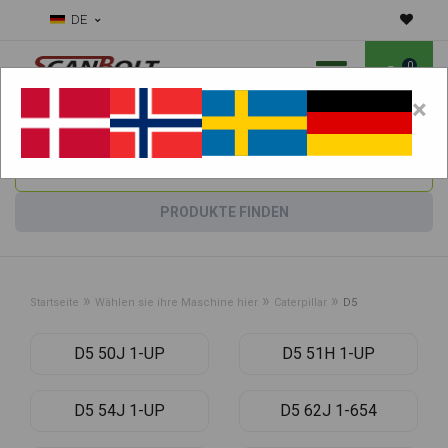
DE
0
×
Benötigen Sie Hilfe bei Verschleißteilen?
Maschine wählen:
PRODUKTE FINDEN
»
»
»
Startseite
Wählen sie ihre Maschine hier
Caterpillar
D5
D5 50J 1-UP
D5 51H 1-UP
D5 54J 1-UP
D5 62J 1-654