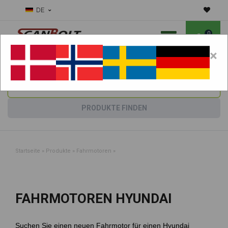
DE
0
×
Benötigen Sie Hilfe bei Verschleißteilen?
Maschine wählen:
PRODUKTE FINDEN
Startseite
»
Produkte
»
Fahrmotoren
»
FAHRMOTOREN HYUNDAI
Suchen Sie einen neuen Fahrmotor für einen Hyundai