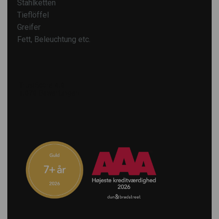
Stahlketten
Tieflöffel
Greifer
Fett, Beleuchtung etc.