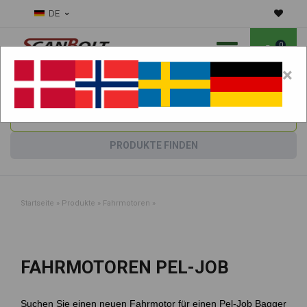
DE
0
×
Benötigen Sie Hilfe bei Verschleißteilen?
Maschine wählen:
PRODUKTE FINDEN
Startseite
»
Produkte
»
Fahrmotoren
»
FAHRMOTOREN PEL-JOB
Suchen Sie einen neuen Fahrmotor für einen Pel-Job Bagger