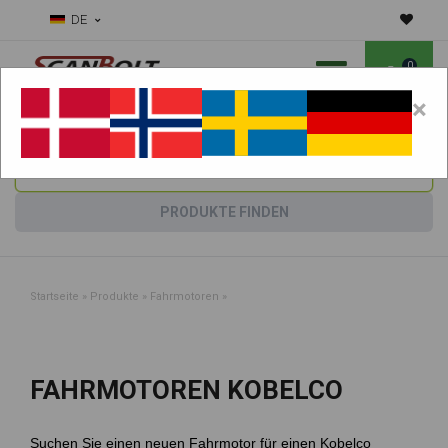
DE
0
×
Benötigen Sie Hilfe bei Verschleißteilen?
Maschine wählen:
PRODUKTE FINDEN
Startseite
»
Produkte
»
Fahrmotoren
»
FAHRMOTOREN KOBELCO
Suchen Sie einen neuen Fahrmotor für einen Kobelco