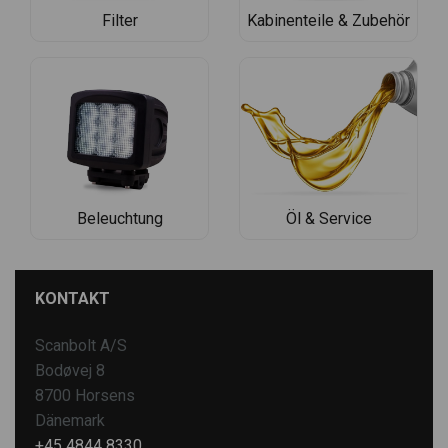
Filter
Kabinenteile & Zubehör
Beleuchtung
Öl & Service
KONTAKT
Scanbolt A/S
Bodøvej 8
8700 Horsens
Dänemark
+45 4844 8330