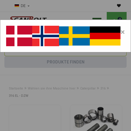
DE
0
×
Benötigen Sie Hilfe bei Verschleißteilen?
Maschine wählen:
PRODUKTE FINDEN
»
»
»
»
Startseite
Wählen sie ihre Maschine hier
Caterpillar
316
316 EL - DZW