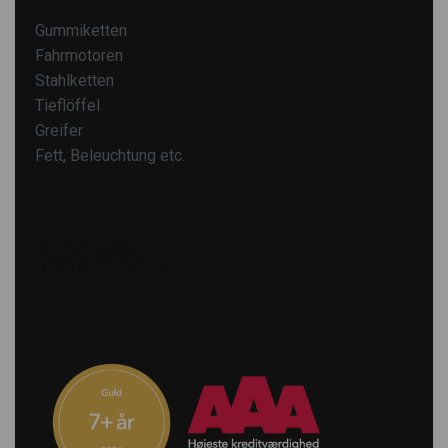
Gummiketten
Fahrmotoren
Stahlketten
Tieflöffel
Greifer
Fett, Beleuchtung etc.