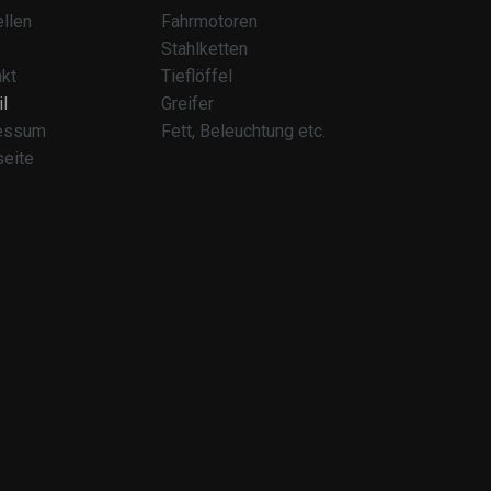
llen
Fahrmotoren
Stahlketten
kt
Tieflöffel
l
Greifer
essum
Fett, Beleuchtung etc.
seite