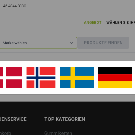
+45 4844 8330
ANGEBOT
WÄHLEN SIE IH
PRODUKTE FINDEN
Hanix
»
H22
H22A
H22B
DENSERVICE
TOP KATEGORIEN
nkorb
Gummiketten