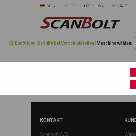
DE
VIDEO
ÜBER UNS
KONTAKT
Benötigen Sie Hilfe bei Verschleißteilen?
Maschine wählen:
Startseite
»
Wählen sie ihre Maschine hier
»
H22
KONTAKT
KUN
Scanbolt A/S
Ware