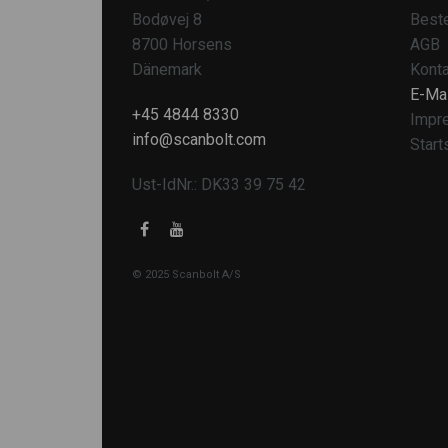
Bodøvej 8
Beste
8700 Horsens
AGB
Dänemark
Konta
E-Mai
+45 4844 8330
Impr
info@scanbolt.com
Start
Ust-IdNr.: DK33 39 75 42
© 2025 Scanbolt A/S