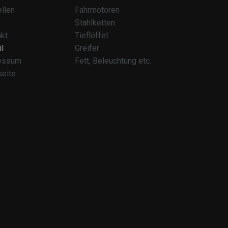
llen
Fahrmotoren
Stahlketten
kt
Tieflöffel
l
Greifer
essum
Fett, Beleuchtung etc.
seite