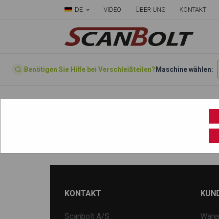
DE
VIDEO
ÜBER UNS
KONTAKT
Benötigen Sie Hilfe bei Verschleißteilen?
Maschine wählen:
Startseite
»
Wählen sie ihre Maschine hier
»
N120
KONTAKT
KUN
Scanbolt A/S
Ware