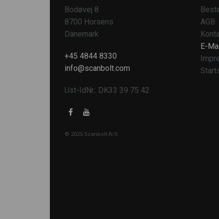
Bodøvej 8
Beste
8700 Horsens
AGB
Dänemark
Konta
E-Mai
+45 4844 8330
Impr
info@scanbolt.com
Start
Ust-IdNr.: DK33 39 75 42
© 2025 Scanbolt A/S