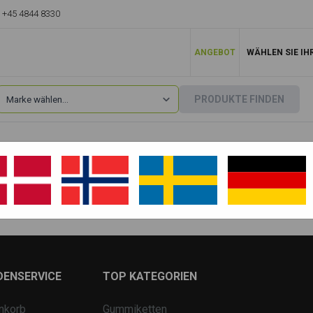
+45 4844 8330
ANGEBOT
WÄHLEN SIE IH
PRODUKTE FINDEN
Hanix
»
N120
N120-2
N120R
DENSERVICE
TOP KATEGORIEN
nkorb
Gummiketten