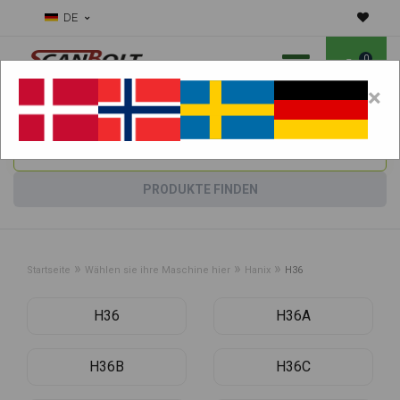
DE
0
×
Benötigen Sie Hilfe bei Verschleißteilen?
Maschine wählen:
PRODUKTE FINDEN
»
»
»
Startseite
Wählen sie ihre Maschine hier
Hanix
H36
H36
H36A
H36B
H36C