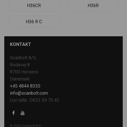
H36CR
H36R
H36 R C
KONTAKT
Scanbolt A/S
Bodøvej 8
8700 Horsens
Dänemark
+45 4844 8330
info@scanbolt.com
Ust-IdNr.: DK33 39 75 42
© 2025 Scanbolt A/S