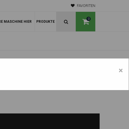
FAVORITEN
0
RE MASCHINE HIER
PRODUKTE
×
H45 2°