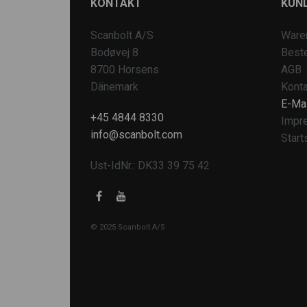
KONTAKT
KUN
Scanbolt A/S
Ware
Bodøvej 8
Beste
8700 Horsens
AGB
Dänemark
Konta
E-Mai
+45 4844 8330
Impr
info@scanbolt.com
Start
Ust-IdNr.: DK33 39 75 42
© 2025 Scanbolt A/S