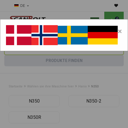
DE
0
×
Benötigen Sie Hilfe bei Verschleißteilen?
Maschine wählen:
PRODUKTE FINDEN
»
»
»
Startseite
Wählen sie ihre Maschine hier
Hanix
N350
N350
N350-2
N350R