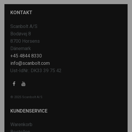
KONTAKT
Scanbolt A/S
Bodøvej 8
8700 Horsens
Dänemark
+45 4844 8330
info@scanbolt.com
Ust-IdNr.: DK33 39 75 42
© 2025 Scanbolt A/S
KUNDENSERVICE
Warenkorb
Bestellen