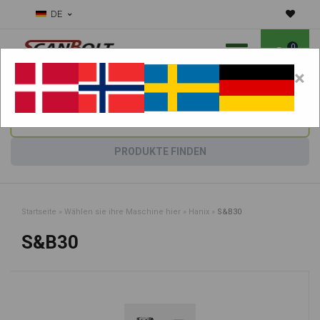
DE
0
×
Benötigen Sie Hilfe bei Verschleißteilen?
Maschine wählen:
PRODUKTE FINDEN
Startseite
»
Wählen sie ihre Maschine hier
»
Hanix
»
S&B30
S&B30