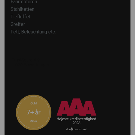
Fahrmotoren
Stahlketten
Tieflöffel
Greifer
Fett, Beleuchtung etc.