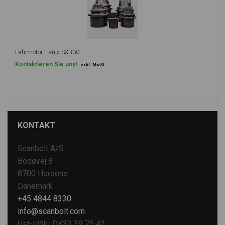
Fahrmotor Hanix S&B30
Kontaktieren Sie uns!
exkl. MwSt
KONTAKT
Scanbolt A/S
Bodøvej 8
8700 Horsens
Dänemark
+45 4844 8330
info@scanbolt.com
Ust-IdNr.: DK33 39 75 42