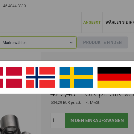
+45 4844 8330
ANGEBOT
WÄHLEN SIE IH
PRODUKTE FINDEN
REPARATURSATZ F
nix
»
H15
»
H15A
LÖFFELSTIEL (OHNE
427,43
EUR pr. stk.
exkl.
534,29
EUR pr. stk.
inkl. MwSt.