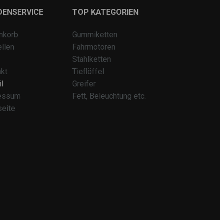
DENSERVICE
TOP KATEGORIEN
nkorb
Gummiketten
llen
Fahrmotoren
Stahlketten
kt
Tieflöffel
l
Greifer
essum
Fett, Beleuchtung etc.
seite