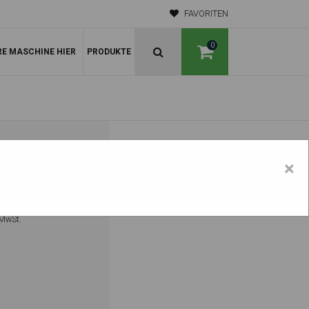
FAVORITEN
0
RE MASCHINE HIER
PRODUKTE
ÜR
×
 KOPF)
 MwSt.