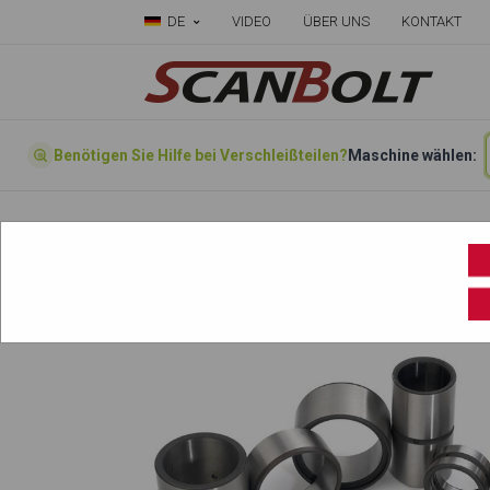
DE
VIDEO
ÜBER UNS
KONTAKT
Benötigen Sie Hilfe bei Verschleißteilen?
Maschine wählen:
Forside
»
Wählen sie ihre Maschine hier
»
Ha