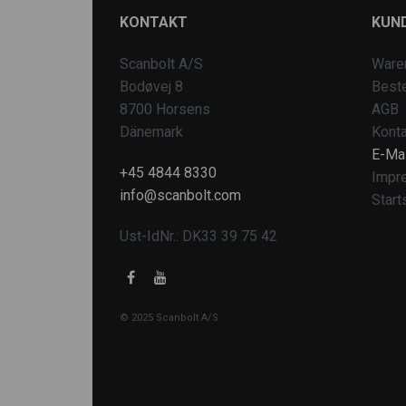
KONTAKT
KUN
Scanbolt A/S
Ware
Bodøvej 8
Beste
8700 Horsens
AGB
Dänemark
Konta
E-Mai
+45 4844 8330
Impr
info@scanbolt.com
Start
Ust-IdNr.: DK33 39 75 42
© 2025 Scanbolt A/S