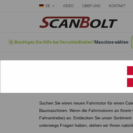
DE
VIDEO
ÜBER UNS
KONTAKT
Benötigen Sie Hilfe bei Verschleißteilen?
Maschine wählen:
Startseite
»
Produkte
»
Fahrmotoren
»
FAHRMOTOREN CATERP
Suchen Sie einen neuen Fahrmotor für einen Cate
Baumaschinen. Wenn die Fahrmotoren an Ihrem
Fahrantriebe) an. Entdecken Sie unser Sortiment
unterwegs Fragen haben, stehen wir Ihnen natürl