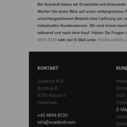
Bei Scanbolt bieten wir Ersatzteile und Anbauteil
Werfen Sie einen Blick auf unser umfangreiches Pr
unvorhergesehenen Bedarfs eine Lieferung am näc
individuellen Kundenservice. Wir sind immer bere
während und nach dem Kauf. Haben Sie Fragen zu
4844 8330
oder per E-Mail unter
info@scanbolt.
KONTAKT
KUN
Scanbolt A/S
Ware
Bodøvej 8
Beste
8700 Horsens
AGB
Dänemark
Konta
E-Mai
+45 4844 8330
Impr
info@scanbolt.com
Start