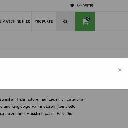
FAVORITEN
0
E MASCHINE HIER
PRODUKTE
×
uswahl an Fahrmotoren auf Lager für
Caterpillar
e und langlebige Fahrmotoren (komplette
genau zu Ihrer Maschine passt. Falls Sie