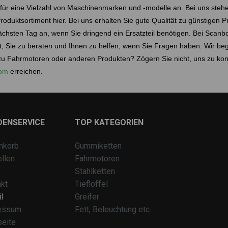
e für eine Vielzahl von Maschinenmarken und -modelle an. Bei uns stehen
oduktsortiment hier. Bei uns erhalten Sie gute Qualität zu günstigen Pr
hsten Tag an, wenn Sie dringend ein Ersatzteil benötigen. Bei Scanbo
it, Sie zu beraten und Ihnen zu helfen, wenn Sie Fragen haben. Wir be
 Fahrmotoren oder anderen Produkten? Zögern Sie nicht, uns zu konta
com
erreichen.
DENSERVICE
TOP KATEGORIEN
nkorb
Gummiketten
llen
Fahrmotoren
Stahlketten
kt
Tieflöffel
l
Greifer
essum
Fett, Beleuchtung etc.
seite