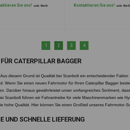
aktieren Sie uns!
Kontaktieren Sie uns!
exkl. MwSt
exkl. MwS
1
2
3
4
FÜR CATERPILLAR BAGGER
Aus diesem Grund ist Qualität bei Scanbolt ein entscheidender Faktor
sind. Wenn Sie einen neuen Fahrmotor für Ihren Caterpillar Bagger beste
ien. Darüber hinaus gewährleistet unser umfangreiches Sortiment, dass
 Scanbolt führen wir Fahrantriebe für viele Maschinenmarken wie Hyund
ie hohe Qualität. Hier können Sie einen Großteil unseres Fahrmotor-S
CE UND SCHNELLE LIEFERUNG