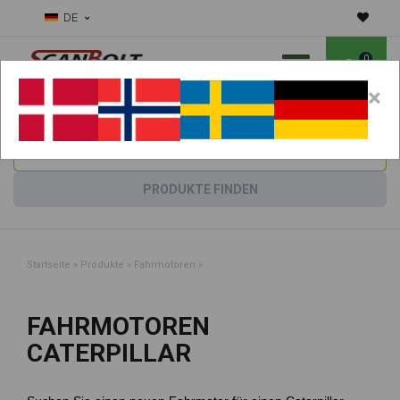
DE
0
×
Benötigen Sie Hilfe bei Verschleißteilen?
Maschine wählen:
PRODUKTE FINDEN
Startseite
»
Produkte
»
Fahrmotoren
»
FAHRMOTOREN
CATERPILLAR