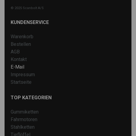
© 2025 Scanbolt A/S
KUNDENSERVICE
Warenkorb
Bestellen
AGB
Kontakt
E-Mail
Impressum
Startseite
TOP KATEGORIEN
Gummiketten
Fahrmotoren
Stahlketten
Tieflöffel