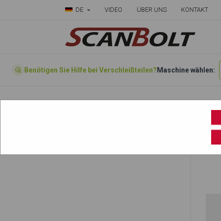
DE
VIDEO
ÜBER UNS
KONTAKT
Benötigen Sie Hilfe bei Verschleißteilen?
Maschine wählen:
Startseite
»
Wählen sie ihre Maschine hier
»
DH280