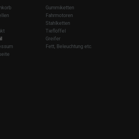
nkorb
Gummiketten
llen
Fahrmotoren
Stahlketten
kt
Tieflöffel
l
Greifer
essum
Fett, Beleuchtung etc.
seite