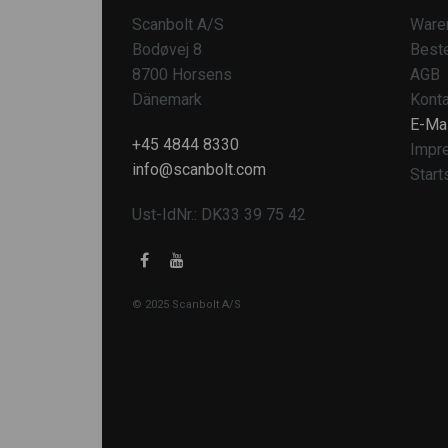
Scanbolt A/S
Ware
Bodøvej 8
Beste
8700 Horsens
AGB
Dänemark
Konta
E-Mai
+45 4844 8330
Impr
info@scanbolt.com
Start
Ust-IdNr.: DK33 39 75 42
© 2025 Scanbolt A/S