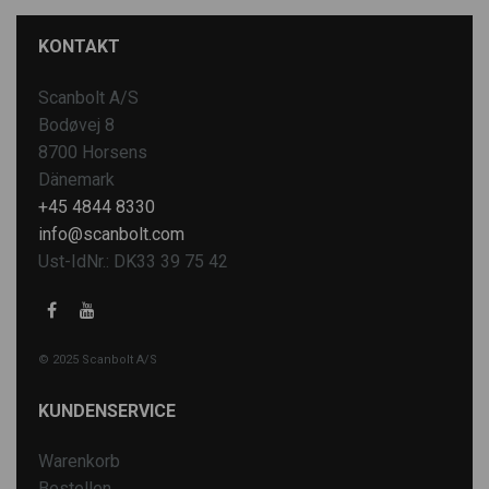
KONTAKT
Scanbolt A/S
Bodøvej 8
8700 Horsens
Dänemark
+45 4844 8330
info@scanbolt.com
Ust-IdNr.: DK33 39 75 42
© 2025 Scanbolt A/S
KUNDENSERVICE
Warenkorb
Bestellen