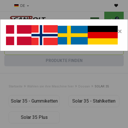
DE
0
×
Benötigen Sie Hilfe bei Verschleißteilen?
Maschine wählen:
PRODUKTE FINDEN
»
»
»
Startseite
Wählen sie ihre Maschine hier
Doosan
SOLAR 35
Solar 35 - Gummiketten
Solar 35 - Stahlketten
Solar 35 Plus