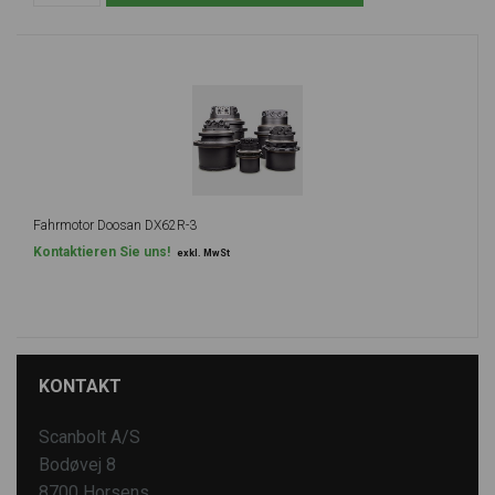
Fahrmotor Doosan DX62R-3
Kontaktieren Sie uns!
exkl. MwSt
KONTAKT
Scanbolt A/S
Bodøvej 8
8700 Horsens