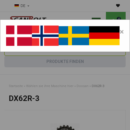
DE
0
×
Benötigen Sie Hilfe bei Verschleißteilen?
Maschine wählen:
PRODUKTE FINDEN
Startseite
»
Wählen sie ihre Maschine hier
»
Doosan
»
DX62R-3
DX62R-3