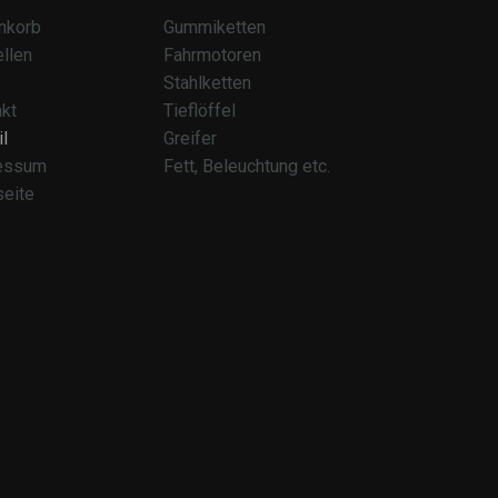
nkorb
Gummiketten
llen
Fahrmotoren
Stahlketten
kt
Tieflöffel
l
Greifer
essum
Fett, Beleuchtung etc.
seite