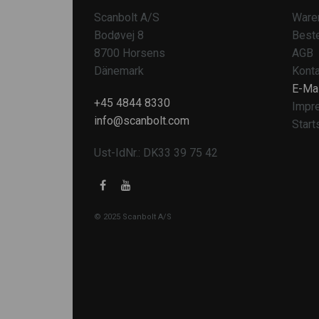
Scanbolt A/S
Ware
Bodøvej 8
Beste
8700 Horsens
AGB
Dänemark
Konta
E-Mai
+45 4844 8330
Impr
info@scanbolt.com
Start
Ust-IdNr.: DK33 39 75 42
© 2025 Scanbolt A/S