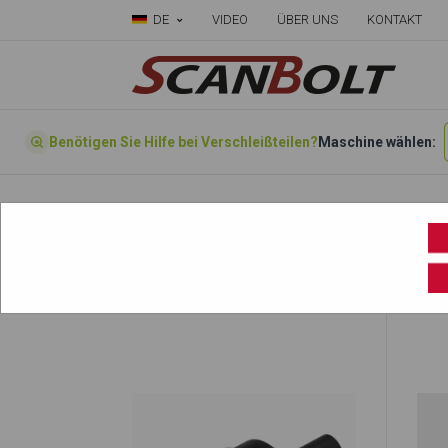
DE
VIDEO
ÜBER UNS
KONTAKT
Benötigen Sie Hilfe bei Verschleißteilen?
Maschine wählen:
Startseite
»
Wählen sie ihre Maschine hier
»
DX30Z