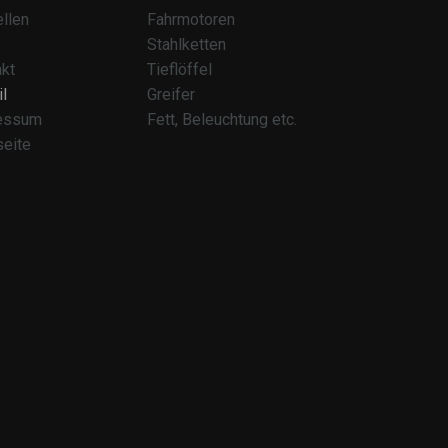
llen
Fahrmotoren
Stahlketten
kt
Tieflöffel
l
Greifer
essum
Fett, Beleuchtung etc.
seite