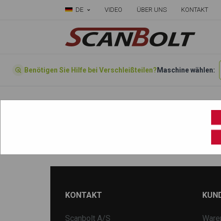
DE
VIDEO
ÜBER UNS
KONTAKT
Benötigen Sie Hilfe bei Verschleißteilen?
Maschine wählen:
Startseite
»
Wählen sie ihre Maschine hier
»
DX235
KONTAKT
KUN
Scanbolt A/S
Ware