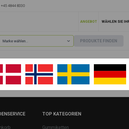
+45 4844 8330
ANGEBOT
WÄHLEN SIE IH
PRODUKTE FINDEN
Doosan
»
DX235
DX235 LC 5
DX235 LCR
DENSERVICE
TOP KATEGORIEN
nkorb
Gummiketten