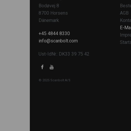
Bodøvej 8
Beste
8700 Horsens
AGB
Dänemark
Konta
E-Mai
+45 4844 8330
Impr
info@scanbolt.com
Start
Ust-IdNr.: DK33 39 75 42
© 2025 Scanbolt A/S