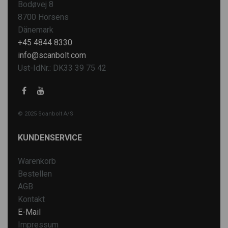
Bodøvej 8
8700 Horsens
Dänemark
+45 4844 8330
info@scanbolt.com
Ust-IdNr.: DK33 39 75 42
© 2025 Scanbolt A/S
KUNDENSERVICE
Warenkorb
Bestellen
AGB
Kontakt
E-Mail
Impressum