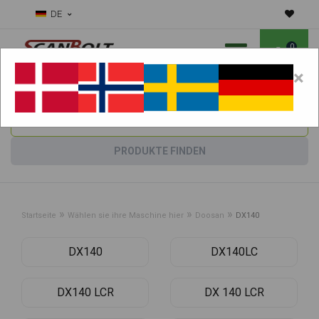
DE
0
×
Benötigen Sie Hilfe bei Verschleißteilen?
Maschine wählen:
PRODUKTE FINDEN
»
»
»
Startseite
Wählen sie ihre Maschine hier
Doosan
DX140
DX140
DX140LC
DX140 LCR
DX 140 LCR