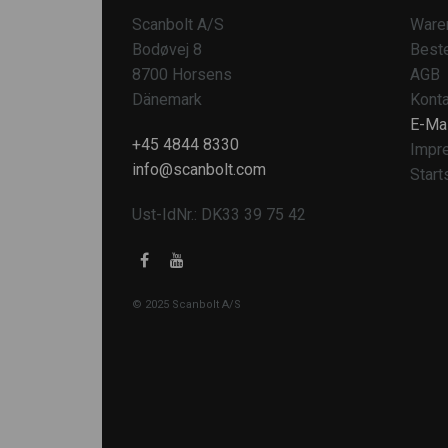
Scanbolt A/S
Ware
Bodøvej 8
Beste
8700 Horsens
AGB
Dänemark
Konta
E-Mai
+45 4844 8330
Impr
info@scanbolt.com
Start
Ust-IdNr.: DK33 39 75 42
© 2025 Scanbolt A/S