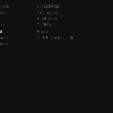
nkorb
Gummiketten
llen
Fahrmotoren
Stahlketten
kt
Tieflöffel
l
Greifer
essum
Fett, Beleuchtung etc.
seite