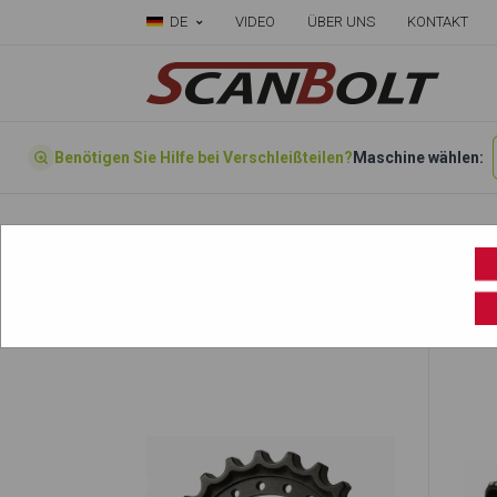
DE
VIDEO
ÜBER UNS
KONTAKT
Benötigen Sie Hilfe bei Verschleißteilen?
Maschine wählen:
Startseite
»
Wählen sie ihre Maschine hier
»
SOLAR 15 PLUS