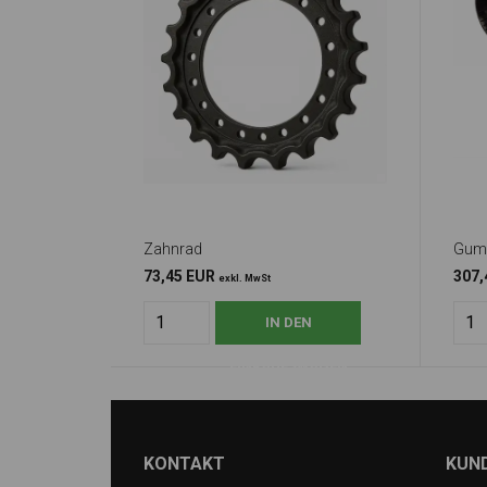
Zahnrad
Gumm
73,45 EUR
307,
exkl. MwSt
KONTAKT
KUN