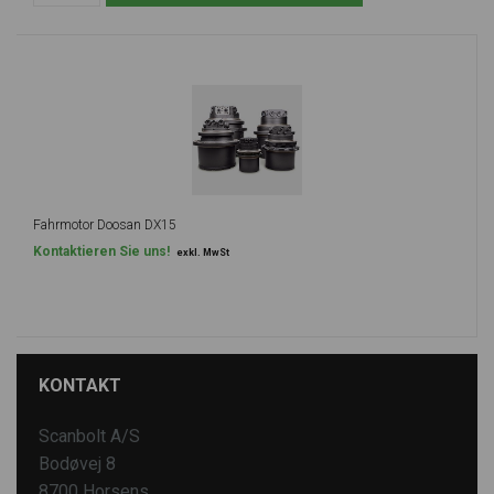
Fahrmotor Doosan DX15
Kontaktieren Sie uns!
exkl. MwSt
KONTAKT
Scanbolt A/S
Bodøvej 8
8700 Horsens