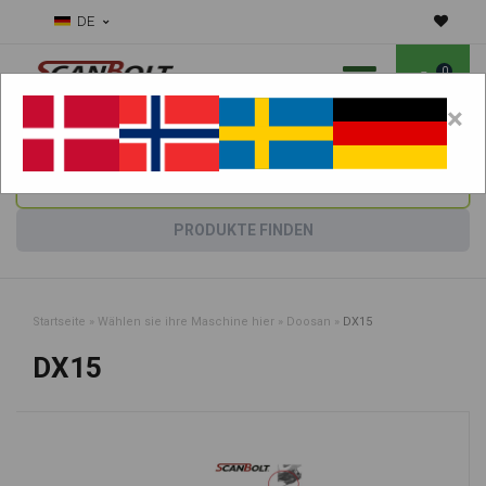
DE
0
×
Benötigen Sie Hilfe bei Verschleißteilen?
Maschine wählen:
PRODUKTE FINDEN
Startseite
»
Wählen sie ihre Maschine hier
»
Doosan
»
DX15
DX15