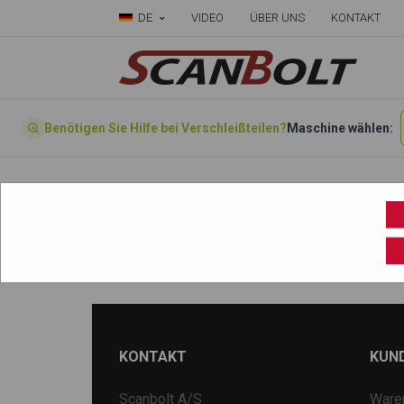
DE
VIDEO
ÜBER UNS
KONTAKT
Benötigen Sie Hilfe bei Verschleißteilen?
Maschine wählen:
Startseite
»
Wählen sie ihre Maschine hier
»
DH200
KONTAKT
KUN
Scanbolt A/S
Ware