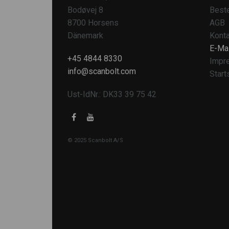
Bodøvej 8
Beste
8700 Horsens
AGB
Dänemark
Konta
E-Mai
+45 4844 8330
Impr
info@scanbolt.com
Start
Ust-IdNr.: DK33 39 75 42
© 2025 Scanbolt A/S