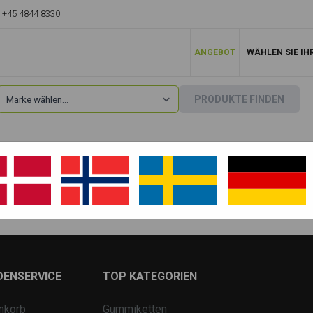
+45 4844 8330
ANGEBOT
WÄHLEN SIE IH
PRODUKTE FINDEN
Doosan
»
DH200
DH200 LC
DENSERVICE
TOP KATEGORIEN
nkorb
Gummiketten