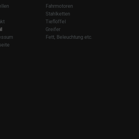
llen
Fahrmotoren
Stahlketten
kt
Tieflöffel
l
Greifer
essum
Fett, Beleuchtung etc.
seite